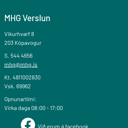
MHG Verslun
Vikurhvarf 8
203 Kópavogur
S. 544 4656
mhg@mhg.is
Kt. 4811002830
Vsk. 69962
Opnunartími:
Virka daga 08:00 - 17:00
Við erum á facebook