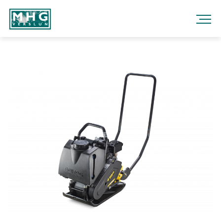
Fara
í
efni
MHG
VERSLUN