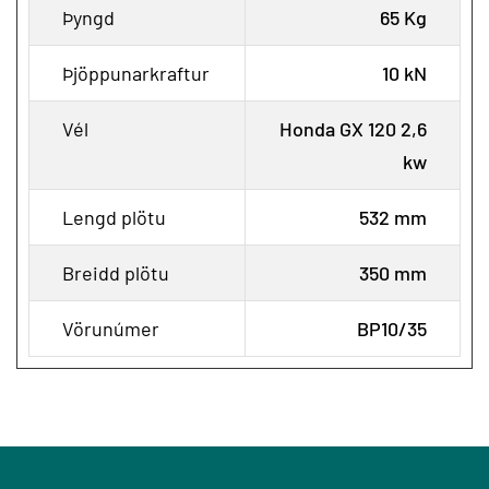
Þyngd
65 Kg
Þjöppunarkraftur
10 kN
Vél
Honda GX 120 2,6
kw
Lengd plötu
532 mm
Breidd plötu
350 mm
Vörunúmer
BP10/35