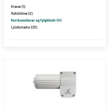
Ransome Jacobsen
3
Gólfsagir og Veggsagir
4
Hlifðarfatnaður og aukahlutir
13
Kranar
1
GKB
4
Cummins Rafstöðvar
3
Flugnagildrur
3
Rafstöðvar
2
BMS Holuskerar
1
Kranar og Kerrur
3
Þurrkumótorar og fylgihlutir
4
Fræ og Áburður
1
Ryksugur og Golfslípivélar
12
Ljósbúnaður
25
CUSHMAN
1
Vetrarbúnaður
9
Husqvarna Slátturóbotar
8