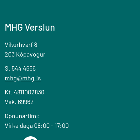
MHG Verslun
Vikurhvarf 8
203 Kópavogur
S. 544 4656
mhg@mhg.is
Kt. 4811002830
Vsk. 69962
Opnunartími:
Virka daga 08:00 - 17:00