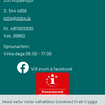
203 Kópavogur
S. 544 4656
mhg@mhg.is
Kt. 4811002830
Vsk. 69962
Opnunartími:
Virka daga 08:00 - 17:00
Við erum á facebook
Þessi vefur notar vafrakökur (cookies) til að tryggja