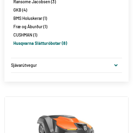
Ransome Jacobsen
3
Gólfsagir og Veggsagir
4
Hlifðarfatnaður og aukahlutir
13
GKB
4
Cummins Rafstöðvar
3
Flugnagildrur
3
BMS Holuskerar
1
Kranar og Kerrur
3
Fræ og Áburður
1
Ryksugur og Golfslípivélar
12
CUSHMAN
1
Vetrarbúnaður
9
Husqvarna Slátturóbotar
8
Sjávarútvegur
Kranar
1
Rafstöðvar
2
Þurrkumótorar og fylgihlutir
4
Ljósbúnaður
25