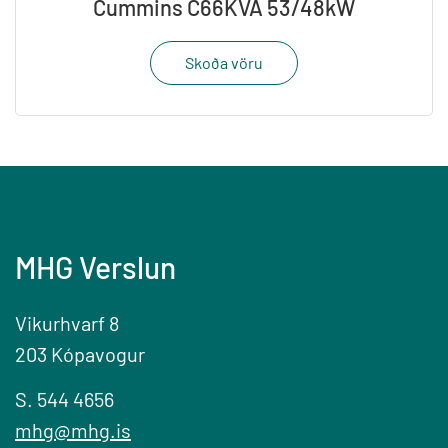
Cummins C66KVA 53/48kW
Skoða vöru
MHG Verslun
Vikurhvarf 8
203 Kópavogur
S. 544 4656
mhg@mhg.is