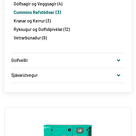
Gólfsagir og Veggsagir
4
Hlifðarfatnaður og aukahlutir
13
Cummins Rafstöðvar
3
Flugnagildrur
3
Kranar og Kerrur
3
Ryksugur og Golfslípivélar
12
Vetrarbúnaður
9
Golfvellir
Golfbílar
7
Sjávarútvegur
Ransome Jacobsen
3
Kranar
1
GKB
4
Rafstöðvar
2
BMS Holuskerar
1
Þurrkumótorar og fylgihlutir
4
Fræ og Áburður
1
Ljósbúnaður
25
CUSHMAN
1
Husqvarna Slátturóbotar
8