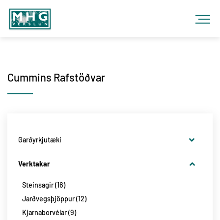
Fara
í
efni
MHG
VERSLUN
Cummins Rafstöðvar
Garðyrkjutæki
Keðjusagir
8
Verktakar
Sláttuvélar og Orf
16
Steinsagir
16
Blásarar
5
Jarðvegsþjöppur
12
Sláttu-Traktorar
5
Kjarnaborvélar
9
Sláttu Róbotar
19