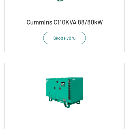
Cummins C110KVA 88/80kW
Skoða vöru