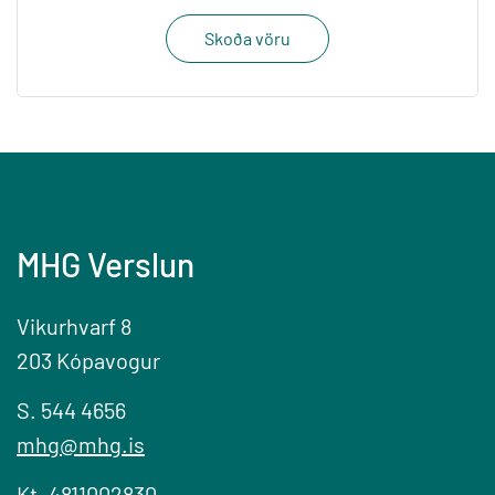
Skoða vöru
MHG Verslun
Vikurhvarf 8
203 Kópavogur
S. 544 4656
mhg@mhg.is
Kt. 4811002830