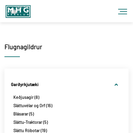
Fara
í
efni
MHG
VERSLUN
Flugnagildrur
Garðyrkjutæki
Keðjusagir
8
Sláttuvélar og Orf
16
Blásarar
5
Sláttu-Traktorar
5
Sláttu Róbotar
19