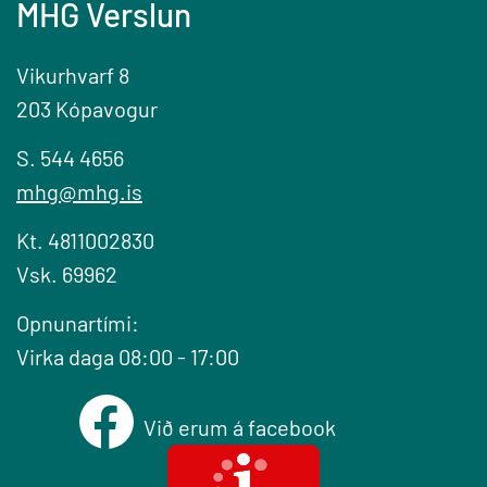
MHG Verslun
Vikurhvarf 8
203 Kópavogur
S. 544 4656
mhg@mhg.is
Kt. 4811002830
Vsk. 69962
Opnunartími:
Virka daga 08:00 - 17:00
Við erum á facebook