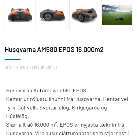
Husqvarna AM580 EPOS 16.000m2
VÖRUNÚMER:
H9708038-21
Husqvarna Automower 580 EPOS.
Kemur úr nýjustu línunni frá Husqvarna. Hentar vel
fyrir Golfvelli, Sveitarfélög, Kirkjugarða og
Húsfélög.
Slær allt að 16.000 m². EPOS er nýjasta tæknin frá
Husqvarna. Víralausir slátturóbotar sem stjórnast í