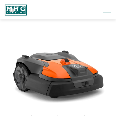
Fara
í
efni
MHG
VERSLUN