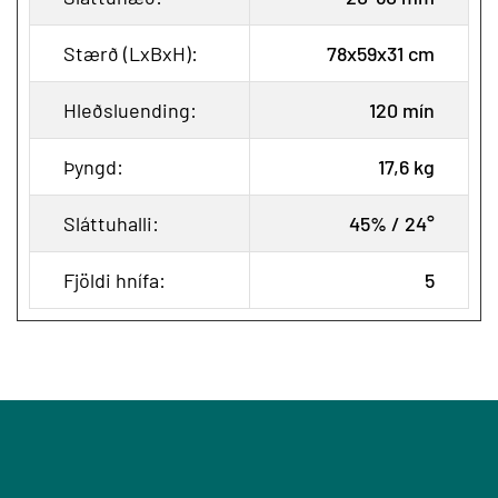
Stærð (LxBxH):
78x59x31 cm
Hleðsluending:
120 mín
Þyngd:
17,6 kg
Sláttuhalli:
45% / 24°
Fjöldi hnífa:
5