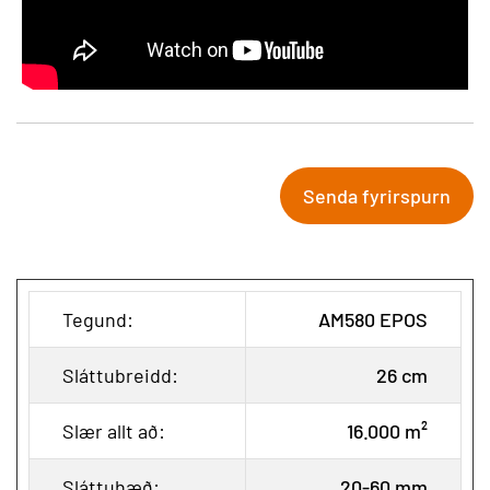
Senda fyrirspurn
Tegund:
AM580 EPOS
Sláttubreidd:
26 cm
Slær allt að:
16.000 m²
Sláttuhæð:
20-60 mm