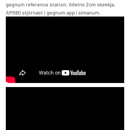
gegnum reference station. Aðeins 2cm skekkja.
AM580 stjórnast í gegnum app í símanum.