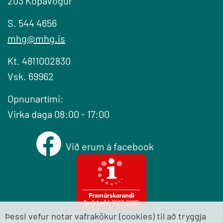
203 Kópavogur
S. 544 4656
mhg@mhg.is
Kt. 4811002830
Vsk. 69962
Opnunartími:
Virka daga 08:00 - 17:00
Við erum á facebook
Þessi vefur notar vafrakökur (cookies) til að tryggja