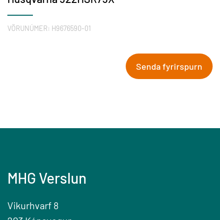
VÖRUNÚMER:
H9676590-01
Senda fyrirspurn
MHG Verslun
Vikurhvarf 8