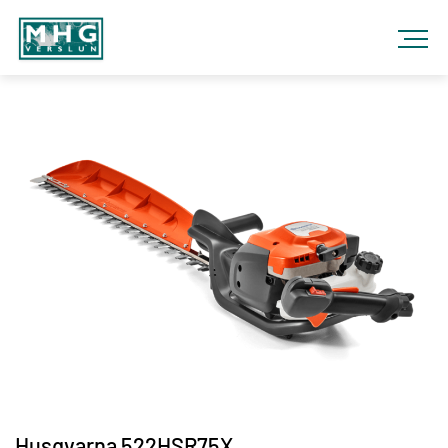
Fara
í
efni
MHG
VERSLUN
Husqvarna 522HSR75X