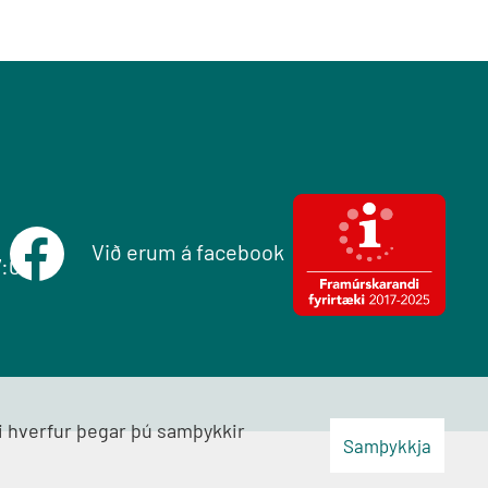
Við erum á facebook
7:00
ði hverfur þegar þú samþykkir
Samþykkja