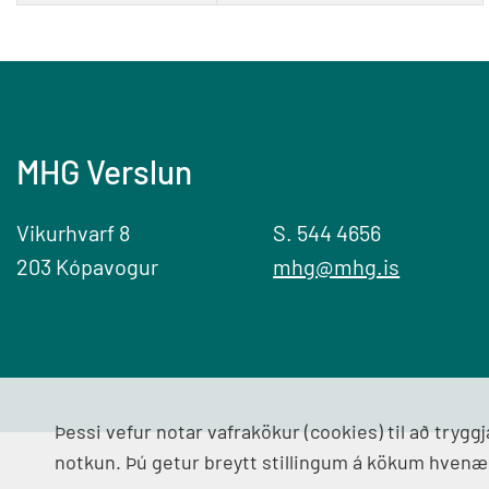
MHG Verslun
Vikurhvarf 8
S. 544 4656
203 Kópavogur
mhg@mhg.is
Þessi vefur notar vafrakökur (cookies) til að tryg
notkun. Þú getur breytt stillingum á kökum hvenæ