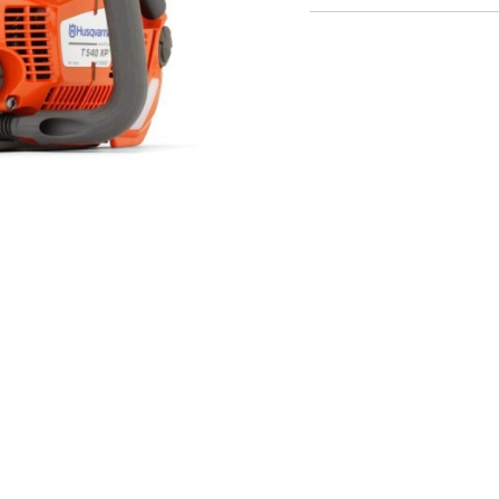
Vetrarbúnaður
Kranar og Kerrur