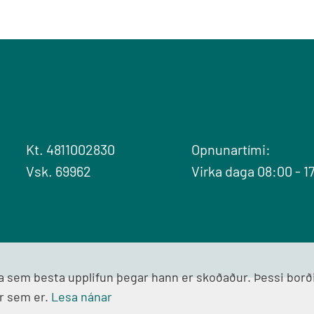
Kt. 4811002830
Opnunartími:
Vsk. 69962
Virka daga 08:00 - 1
gja sem besta upplifun þegar hann er skoðaður. Þessi bor
r sem er.
Lesa nánar