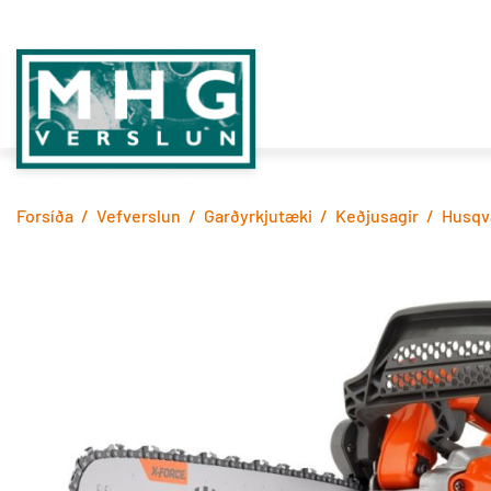
Fara
í
efni
MHG
VERSLUN
Forsíða
/
Vefverslun
/
Garðyrkjutæki
/
Keðjusagir
/
Husqva