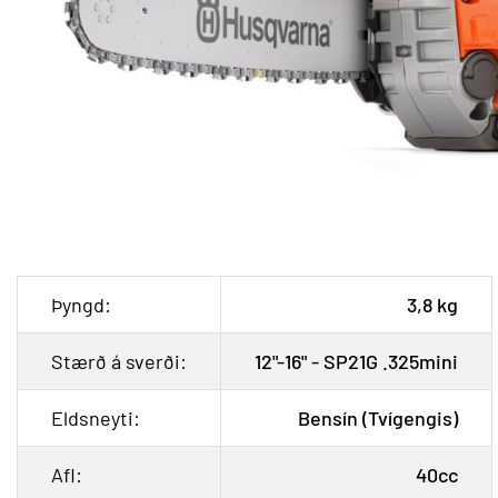
Þyngd:
3,8 kg
Stærð á sverði:
12"-16" - SP21G .325mini
Eldsneyti:
Bensín (Tvígengis)
Afl:
40cc