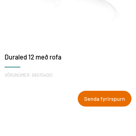
Duraled 12 með rofa
VÖRUNÚMER:
980704001
Senda fyrirspurn