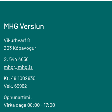
MHG Verslun
Vikurhvarf 8
203 Kópavogur
S. 544 4656
mhg@mhg.is
Kt. 4811002830
Vsk. 69962
Opnunartími:
Virka daga 08:00 - 17:00