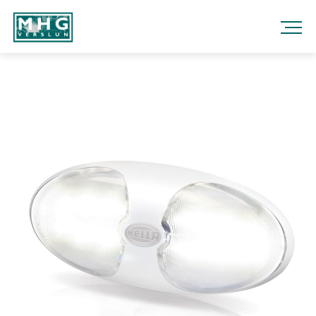
Fara
í
efni
MHG
VERSLUN