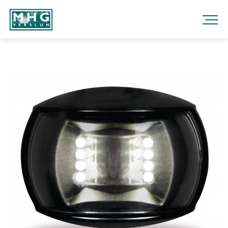
Fara
í
efni
MHG
VERSLUN