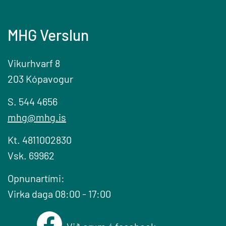
MHG Verslun
Vikurhvarf 8
203 Kópavogur
S. 544 4656
mhg@mhg.is
Kt. 4811002830
Vsk. 69962
Opnunartími:
Virka daga 08:00 - 17:00