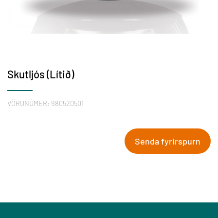
Skutljós (Lítið)
VÖRUNÚMER:
980520501
Senda fyrirspurn