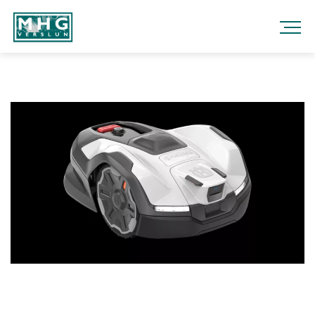
Fara
í
efni
MHG
VERSLUN