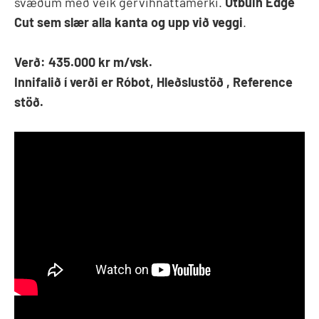
svæðum með veik gervihnattamerki.
Útbúin Edge
Cut sem slær alla kanta og upp við veggi
.
Verð: 435.000 kr m/vsk.
Innifalið í verði er Róbot, Hleðslustöð , Reference
stöð.