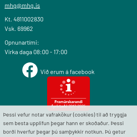
mhg@mhg.is
Kt. 4811002830
Vsk. 69962
Opnunartími:
Virka daga 08:00 - 17:00
Við erum á facebook
Þessi vefur notar vafrakökur (cookies) til að tryggja
sem besta upplifun þegar hann er skoðaður. Þessi
borði hverfur þegar þú samþykkir notkun. Þú getur