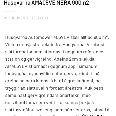
Husqvarna AM405VE NERA 900m2
VÖRUNÚMER:
H9708199-21
Husqvarna Automower 405VEV slær allt að 900 m².
Vision er nýjasta tæknin frá Husqvarna. Víralausir
slátturóbotar sem stjórnast í gegnum reference
station og gervigreind. Aðeins 2cm skekkja.
AM405VEV stjórnast í gegnum app í símanum.
Innbyggða myndavélin notar gervigreind til að
greina og bera kennsl á hluti á graslæðunni, og
tryggir að sláttuvélin forðast árekstra. Auk þess
sameinast gervigreindarsjónartækni með
gervihnöttum, sem veitir fullkomna þekju á
sláttusvæðinu svo lengi sem hún sér gras, jafnvel á