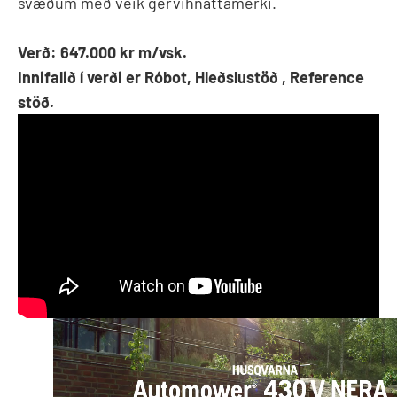
svæðum með veik gervihnattamerki.
Verð: 647.000 kr m/vsk.
Innifalið í verði er Róbot, Hleðslustöð , Reference
stöð.