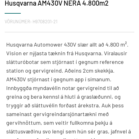
Husqvarna AM430V NERA 4.800m2
VÖRUNÚMER:
H9708201-21
Husqvarna Automower 430V slær allt að 4.800 m².
Vision er nýjasta tæknin frá Husqvarna. Víralausir
slátturóbotar sem stjórnast í gegnum reference
station og gervigreind. Aðeins 2cm skekkja.
AM430V stjórnast í gegnum app í símanum.
Innbyggða myndavélin notar gervigreind til að
greina og bera kennsl á hluti á graslæðunni, og
tryggir að sláttuvélin forðast árekstra. Auk þess
sameinast gervigreindarsjónartækni með
gervihnöttum, sem veitir fullkomna þekju á
sláttusvæðinu svo lengi sem hún sér gras, jafnvel á