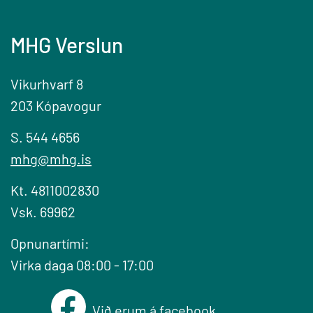
MHG Verslun
Vikurhvarf 8
203 Kópavogur
S. 544 4656
mhg@mhg.is
Kt. 4811002830
Vsk. 69962
Opnunartími:
Virka daga 08:00 - 17:00
Við erum á facebook