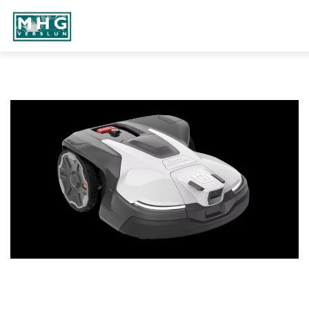
Fara
í
efni
MHG
VERSLUN