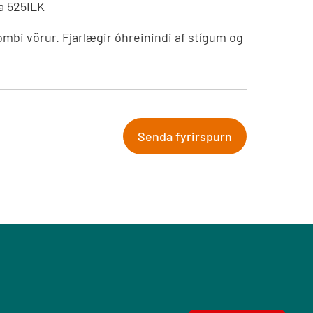
a 525ILK
Husqvarna Slátturóbotar
ombi vörur. Fjarlægir óhreinindi af stígum og
Senda fyrirspurn