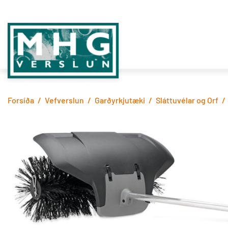
Fara
í
efni
MHG
VERSLUN
Forsíða
/
Vefverslun
/
Garðyrkjutæki
/
Sláttuvélar og Orf
/