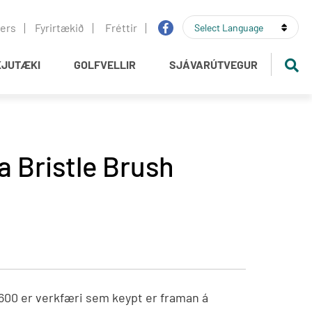
▼
iers
Fyrirtækið
Fréttir
Select Language
JUTÆKI
GOLFVELLIR
SJÁVARÚTVEGUR
Rain Bird
Ljósbúnaður
Orf
Golfbílar
Kranar
 Bristle Brush
REDEXIM
Rafstöðvar
r
Ransome Jacobsen
Þurrkumótorar og fylgihlutir
GKB
 og aukahlutir
BMS
00 er verkfæri sem keypt er framan á
CUSHMAN