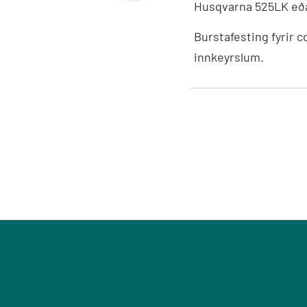
Husqvarna 525LK eð
Vetrarbúnaður
Burstafesting fyrir c
Kranar og Kerrur
innkeyrslum.