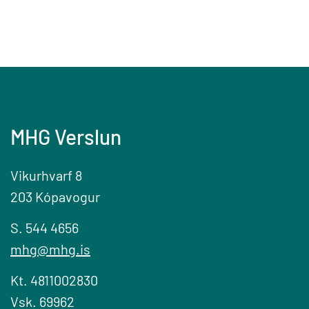
MHG Verslun
Vikurhvarf 8
203 Kópavogur
S. 544 4656
mhg@mhg.is
Kt. 4811002830
Vsk. 69962