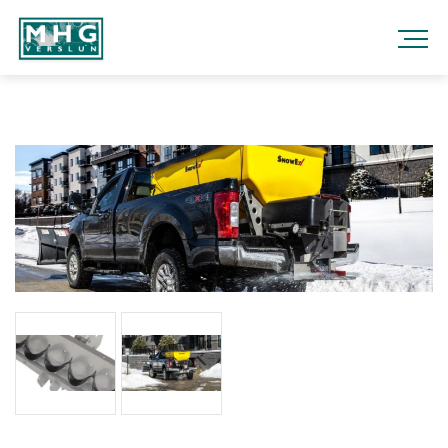
Fara
í
efni
MHG
VERSLUN