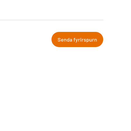
Husqvarna Slátturóbotar
Senda fyrirspurn