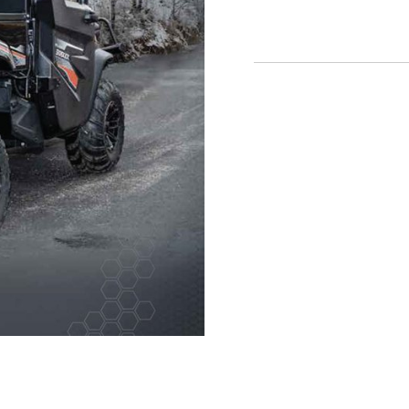
Vetrarbúnaður
Kranar og Kerrur