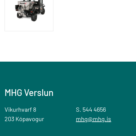
MHG Verslun
Vikurhvarf 8
S. 544 4656
203 Kópavogur
mhg@mhg.is