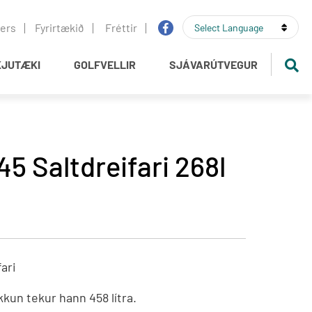
▼
iers
Fyrirtækið
Fréttir
Select Language
JUTÆKI
GOLFVELLIR
SJÁVARÚTVEGUR
Rain Bird
Ljósbúnaður
Orf
Golfbílar
Kranar
45 Saltdreifari 268l
REDEXIM
Rafstöðvar
r
Ransome Jacobsen
Þurrkumótorar og fylgihlutir
GKB
fari
 og aukahlutir
BMS
kun tekur hann 458 lítra.
CUSHMAN