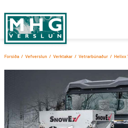
Fara
í
efni
MHG
VERSLUN
Forsíða
/
Vefverslun
/
Verktakar
/
Vetrarbúnaður
/
Helixx 