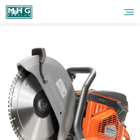
Fara
í
efni
MHG
VERSLUN