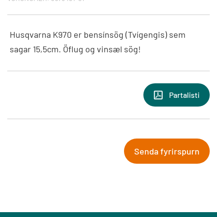
Husqvarna K970 er bensínsög (Tvígengis) sem
sagar 15,5cm. Öflug og vinsæl sög!
Partalisti
Senda fyrirspurn