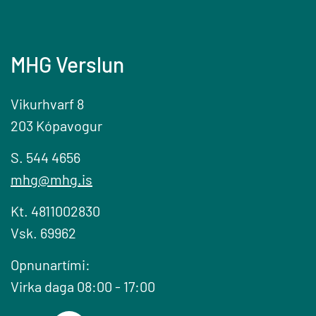
MHG Verslun
Vikurhvarf 8
203 Kópavogur
S. 544 4656
mhg@mhg.is
Kt. 4811002830
Vsk. 69962
Opnunartími:
Virka daga 08:00 - 17:00